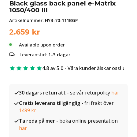
Black glass back panel e-Matrix
1050/400 III
Artikelnummer:
HYB-70-111BGP
2.659
kr
Available upon order
Leveranstid:
1-3 dagar
4.8 av 5.0 - Våra kunder älskar oss!
30 dagars returrätt
- se vår returpolicy
här
Gratis leverans tillgänglig
- fri frakt över
1499 kr
Ta reda på mer
- boka online presentation
här