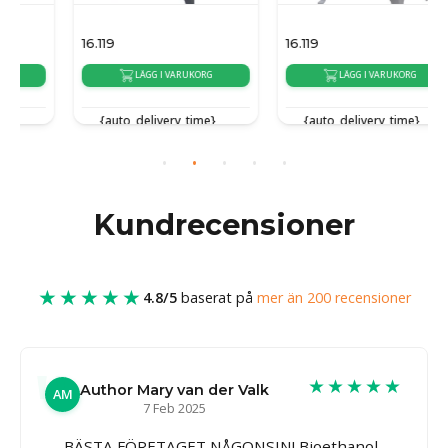
16.119
16.119
LÄGG I VARUKORG
LÄGG I VARUKORG
{auto_delivery_time}
{auto_delivery_time}
Kundrecensioner
★★★★★
4.8/5
baserat på
mer än 200 recensioner
★★★★★
Author Mary van der Valk
AM
7 Feb 2025
BÄSTA FÖRETAGET NÅGONSIN! Bioethanol-