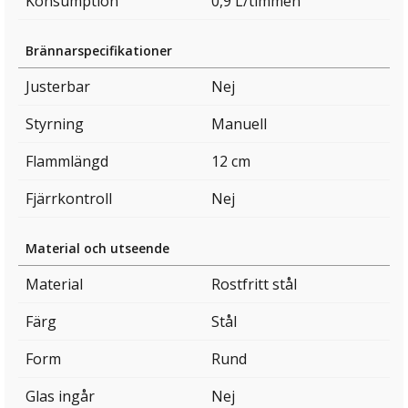
Konsumption
0,9 L/timmen
Brännarspecifikationer
Justerbar
Nej
Styrning
Manuell
Flammlängd
12 cm
Fjärrkontroll
Nej
Material och utseende
Material
Rostfritt stål
Färg
Stål
Form
Rund
Glas ingår
Nej