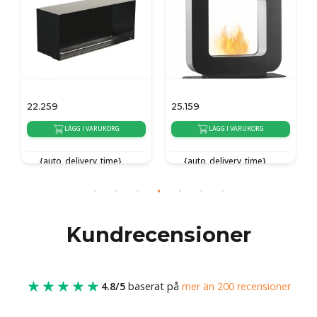
22.259
25.159
LÄGG I VARUKORG
LÄGG I VARUKORG
{auto_delivery_time}
{auto_delivery_time}
Kundrecensioner
★★★★★
4.8/5
baserat på
mer än 200 recensioner