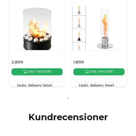
2.899
1.899
LÄGG I VARUKORG
LÄGG I VARUKORG
{auto_delivery_time}
{auto_delivery_time}
Kundrecensioner