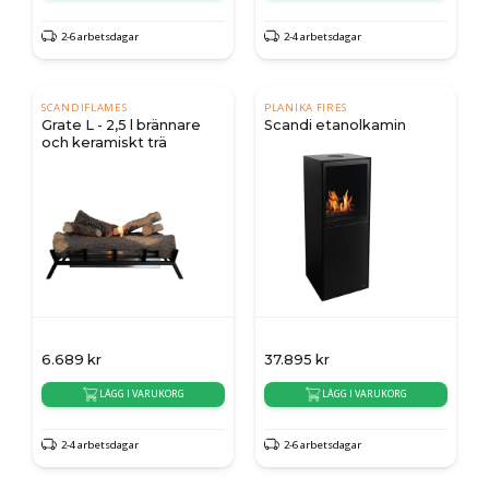
2-6 arbetsdagar
2-4 arbetsdagar
SCANDIFLAMES
PLANIKA FIRES
Grate L - 2,5 l brännare
Scandi etanolkamin
och keramiskt trä
6.689
kr
37.895
kr
LÄGG I VARUKORG
LÄGG I VARUKORG
2-4 arbetsdagar
2-6 arbetsdagar