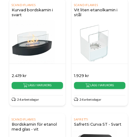
SCANDIFLAMES
SCANDIFLAMES
Kurvad bordskamin i
Vit liten etanolkamin i
svart
stål
2.419
kr
1.929
kr
LÄGG I VARUKORG
LÄGG I VARUKORG
2-4 arbetsdagar
2-4 arbetsdagar
SCANDIFLAMES
SAFRETTI
Bordskamin för etanol
Safretti Curva ST - Svart
med glas - vit