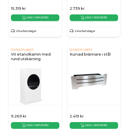
15.319
kr
2.739
kr
LÄGG I VARUKORG
LÄGG I VARUKORG
2-6 arbetsdagar
2-4 arbetsdagar
SCANDIFLAMES
SCANDIFLAMES
Vit etanolkamin med
Kurvad brännare i stål
rund utskärning
9.269
kr
2.419
kr
LÄGG I VARUKORG
LÄGG I VARUKORG