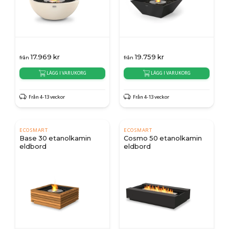
17.969
kr
19.759
kr
från
från
LÄGG I VARUKORG
LÄGG I VARUKORG
Från 4-13 veckor
Från 4-13 veckor
ECOSMART
ECOSMART
Base 30 etanolkamin
Cosmo 50 etanolkamin
eldbord
eldbord