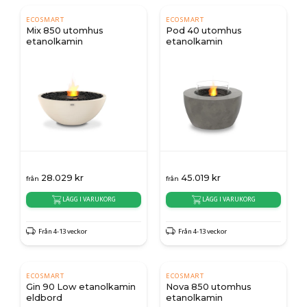
ECOSMART
ECOSMART
Mix 850 utomhus
Pod 40 utomhus
etanolkamin
etanolkamin
28.029
kr
45.019
kr
från
från
LÄGG I VARUKORG
LÄGG I VARUKORG
Från 4-13 veckor
Från 4-13 veckor
ECOSMART
ECOSMART
Gin 90 Low etanolkamin
Nova 850 utomhus
eldbord
etanolkamin