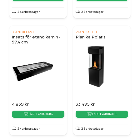
2-4 arbetsdagar
2-6 arbetsdagar
SCANDIFLAMES
PLANIKA FIRES
Insats för etanolkamin -
Planika Polaris
57,4 cm
4.839
kr
33.495
kr
LÄGG I VARUKORG
LÄGG I VARUKORG
2-4 arbetsdagar
2-6 arbetsdagar