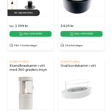
NY 2024 MODEL
2.399
kr
3.629
kr
från
LÄGG I VARUKORG
LÄGG I VARUKORG
Från 1-2 arbetsdagar
2-4 arbetsdagar
SCANDIFLAMES
SCANDIFLAMES
Etanolbraskamin i vitt
Oval bordskamin i vitt
med 360 graders insyn