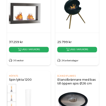
37.259
kr
25.799
kr
LÄGG I VARUKORG
LÄGG I VARUKORG
3-5 veckor
2-6 arbetsdagar
HÖFATS
SCANDIFLAMES
Spin lykta 1200
Etanolbrännare med bas
till öppen spis Ø26 cm