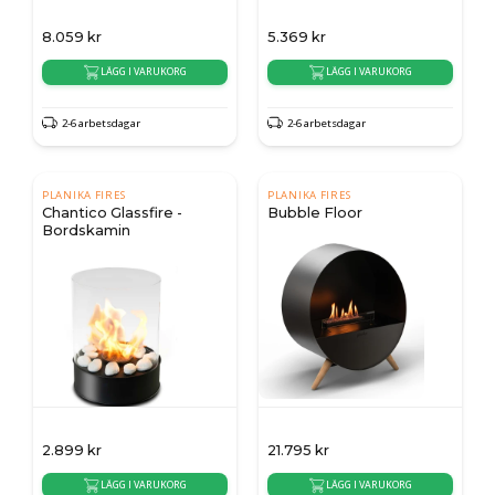
8.059
kr
5.369
kr
LÄGG I VARUKORG
LÄGG I VARUKORG
2-6 arbetsdagar
2-6 arbetsdagar
PLANIKA FIRES
PLANIKA FIRES
Chantico Glassfire -
Bubble Floor
Bordskamin
2.899
kr
21.795
kr
LÄGG I VARUKORG
LÄGG I VARUKORG