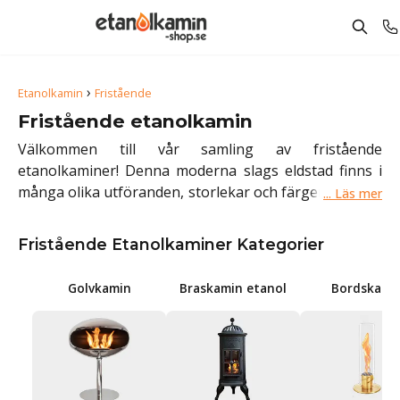
›
Etanolkamin
Fristående
Fristående etanolkamin
Välkommen till vår samling av fristående
etanolkaminer! Denna moderna slags eldstad finns i
många olika utföranden, storlekar och färger. Oavsett
om du letar efter en bioetanolkamin för golvet eller
bordet, som insats, för en gammal vedspis eller en
Fristående Etanolkaminer Kategorier
klassisk engelsk eldstad, kommer den dekorativa
elden att skapa en mysig atmosfär i alla utrymmen -
Golvkamin
Braskamin etanol
Bordskami
både inomhus och utomhus.