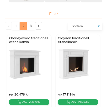
Filter
‹
›
1
2
3
Chorleywood traditionell
Croydon traditionell
etanolkamin
etanolkamin
20.479
kr
17.819
kr
från
från
LÄGG I VARUKORG
LÄGG I VARUKORG