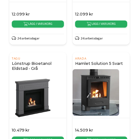
12.099
kr
12.099
kr
LÄGG I VARUKORG
LÄGG I VARUKORG
2-6 arbetsdagar
2-6 arbetsdagar
TAGU
ARADA
Lönstrup Bioetanol
Hamlet Solution 5 Svart
Eldstad - Grå
10.479
kr
14.509
kr