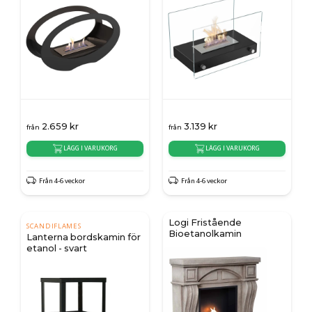
2.659
kr
3.139
kr
från
från
LÄGG I VARUKORG
LÄGG I VARUKORG
Från 4-6 veckor
Från 4-6 veckor
Logi Fristående
SCANDIFLAMES
Bioetanolkamin
Lanterna bordskamin för
etanol - svart