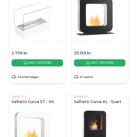
2.739
kr
25.159
kr
LÄGG I VARUKORG
LÄGG I VARUKORG
2-4 arbetsdagar
3-5 veckor
SAFRETTI
SAFRETTI
Safretti Curva ST - Vit
Safretti Curva XL - Svart