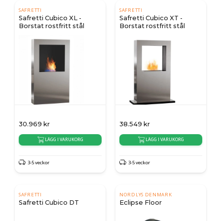
SAFRETTI
SAFRETTI
Safretti Cubico XL -
Safretti Cubico XT -
Borstat rostfritt stål
Borstat rostfritt stål
30.969
kr
38.549
kr
LÄGG I VARUKORG
LÄGG I VARUKORG
3-5 veckor
3-5 veckor
SAFRETTI
NORDLYS DENMARK
Safretti Cubico DT
Eclipse Floor