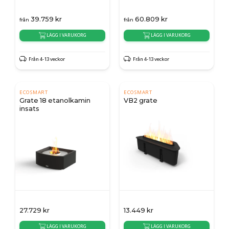
39.759
kr
60.809
kr
från
från
LÄGG I VARUKORG
LÄGG I VARUKORG
Från 4-13 veckor
Från 4-13 veckor
ECOSMART
ECOSMART
Grate 18 etanolkamin
VB2 grate
insats
27.729
kr
13.449
kr
LÄGG I VARUKORG
LÄGG I VARUKORG