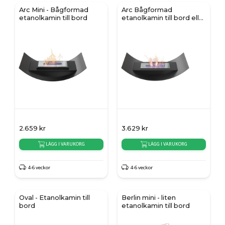
Arc Mini - Bågformad
Arc Bågformad
etanolkamin till bord
etanolkamin till bord eller
golv
2.659
kr
3.629
kr
LÄGG I VARUKORG
LÄGG I VARUKORG
4-6 veckor
4-6 veckor
Oval - Etanolkamin till
Berlin mini - liten
bord
etanolkamin till bord