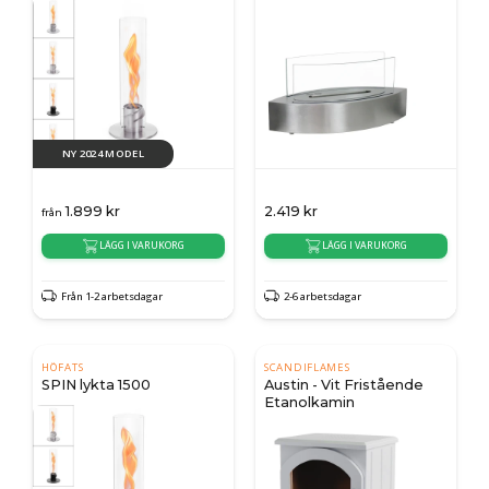
NY 2024 MODEL
1.899
kr
2.419
kr
från
LÄGG I VARUKORG
LÄGG I VARUKORG
Från 1-2 arbetsdagar
2-6 arbetsdagar
HÖFATS
SCANDIFLAMES
SPIN lykta 1500
Austin - Vit Fristående
Etanolkamin