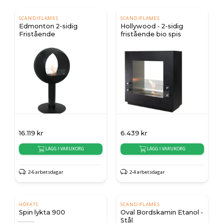
SCANDIFLAMES
SCANDIFLAMES
Edmonton 2-sidig
Hollywood - 2-sidig
Fristående
fristående bio spis
16.119
kr
6.439
kr
LÄGG I VARUKORG
LÄGG I VARUKORG
2-6 arbetsdagar
2-4 arbetsdagar
HÖFATS
SCANDIFLAMES
Spin lykta 900
Oval Bordskamin Etanol -
Stål