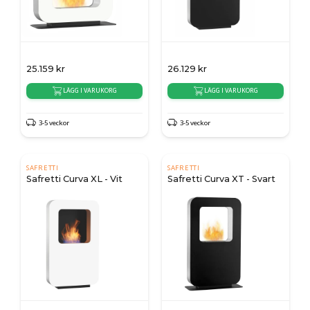
25.159
kr
26.129
kr
LÄGG I VARUKORG
LÄGG I VARUKORG
3-5 veckor
3-5 veckor
SAFRETTI
SAFRETTI
Safretti Curva XL - Vit
Safretti Curva XT - Svart