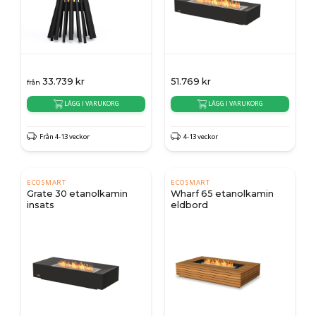
33.739
kr
51.769
kr
från
LÄGG I VARUKORG
LÄGG I VARUKORG
Från 4-13 veckor
4-13 veckor
ECOSMART
ECOSMART
Grate 30 etanolkamin
Wharf 65 etanolkamin
insats
eldbord