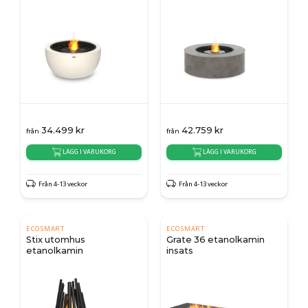
34.499
kr
42.759
kr
från
från
LÄGG I VARUKORG
LÄGG I VARUKORG
Från 4-13 veckor
Från 4-13 veckor
ECOSMART
ECOSMART
Stix utomhus
Grate 36 etanolkamin
etanolkamin
insats