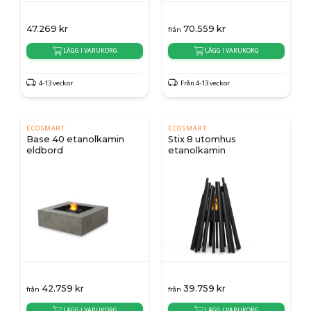
47.269
kr
70.559
kr
från
LÄGG I VARUKORG
LÄGG I VARUKORG
4-13 veckor
Från 4-13 veckor
ECOSMART
ECOSMART
Base 40 etanolkamin
Stix 8 utomhus
eldbord
etanolkamin
42.759
kr
39.759
kr
från
från
LÄGG I VARUKORG
LÄGG I VARUKORG