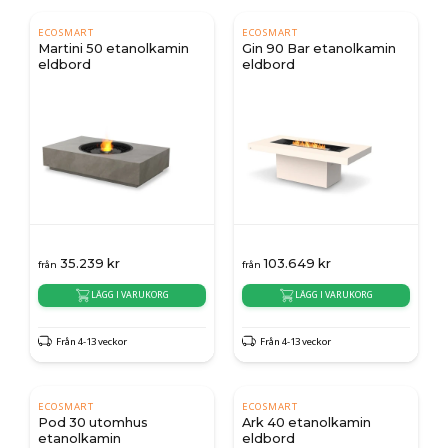
ECOSMART
ECOSMART
Martini 50 etanolkamin
Gin 90 Bar etanolkamin
eldbord
eldbord
35.239
kr
103.649
kr
från
från
LÄGG I VARUKORG
LÄGG I VARUKORG
Från 4-13 veckor
Från 4-13 veckor
ECOSMART
ECOSMART
Pod 30 utomhus
Ark 40 etanolkamin
etanolkamin
eldbord