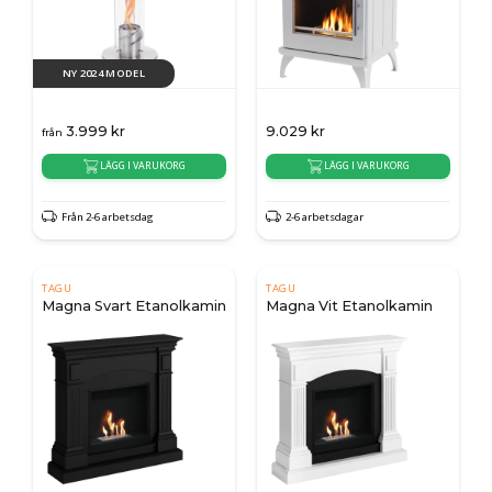
NY 2024 MODEL
3.999
kr
9.029
kr
från
LÄGG I VARUKORG
LÄGG I VARUKORG
Från 2-6 arbetsdag
2-6 arbetsdagar
TAGU
TAGU
Magna Svart Etanolkamin
Magna Vit Etanolkamin