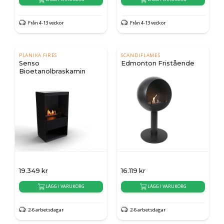
Från 4-13 veckor
Från 4-13 veckor
PLANIKA FIRES
SCANDIFLAMES
Senso
Edmonton Fristående
Bioetanolbraskamin
19.349
kr
16.119
kr
LÄGG I VARUKORG
LÄGG I VARUKORG
2-6 arbetsdagar
2-6 arbetsdagar