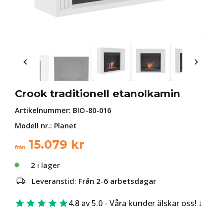
Crook traditionell etanolkamin
Artikelnummer:
BIO-80-016
Modell nr.: Planet
15.079
kr
från
2
i lager
Leveranstid:
Från 2-6 arbetsdagar
4.8 av 5.0 - Våra kunder älskar oss!