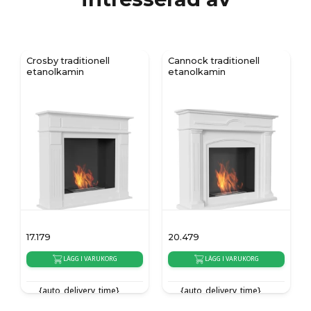
Crosby traditionell
Cannock traditionell
etanolkamin
etanolkamin
17.179
20.479
LÄGG I VARUKORG
LÄGG I VARUKORG
{auto_delivery_time}
{auto_delivery_time}