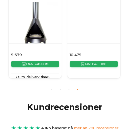
9.679
10.479
LÄGG I VARUKORG
LÄGG I VARUKORG
{auto_delivery_time}
{auto_delivery_time}
Kundrecensioner
★★★★★
4.8/5
baserat på
mer än 200 recensioner